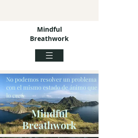
Mindful
Breathwork
No podemos resolver un problema
con el mismo estado de ánimo que
lo creó
Mindful
Breathwork